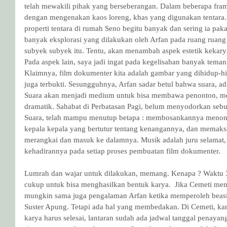
telah mewakili pihak yang berseberangan. Dalam beberapa fra
dengan mengenakan kaos loreng, khas yang digunakan tentara
properti tentara di rumah Seno begitu banyak dan sering ia pakai.
banyak eksplorasi yang dilakukan oleh Arfan pada ruang ruang 
subyek subyek itu. Tentu, akan menambah aspek estetik kekary
Pada aspek lain, saya jadi ingat pada kegelisahan banyak teman,
Klaimnya, film dokumenter kita adalah gambar yang dihidup-hi
juga terbukti. Sesungguhnya, Arfan sadar betul bahwa suara, a
Suara akan menjadi medium untuk bisa membawa penonton, me
dramatik. Sahabat di Perbatasan Pagi, belum menyodorkan sebua
Suara, telah mampu menutup betapa : membosankannya menonto
kepala kepala yang bertutur tentang kenangannya, dan memaksa
merangkai dan masuk ke dalamnya. Musik adalah juru selamat, m
kehadirannya pada setiap proses pembuatan film dokumenter.
Lumrah dan wajar untuk dilakukan, memang. Kenapa ? Waktu 3
cukup untuk bisa menghasilkan bentuk karya.  Jika Cemeti men
mungkin sama juga pengalaman Arfan ketika memperoleh beasi
Suster Apung. Tetapi ada hal yang membedakan. Di Cemeti, karya
karya harus selesai, lantaran sudah ada jadwal tanggal penaya