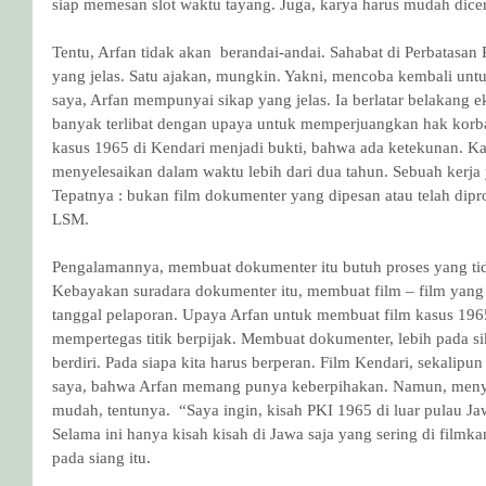
siap memesan slot waktu tayang. Juga, karya harus mudah dicer
Tentu, Arfan tidak akan  berandai-andai. Sahabat di Perbatasa
yang jelas. Satu ajakan, mungkin. Yakni, mencoba kembali un
saya, Arfan mempunyai sikap yang jelas. Ia berlatar belakang e
banyak terlibat dengan upaya untuk memperjuangkan hak korba
kasus 1965 di Kendari menjadi bukti, bahwa ada ketekunan. Kal
menyelesaikan dalam waktu lebih dari dua tahun. Sebuah kerja
Tepatnya : bukan film dokumenter yang dipesan atau telah dip
LSM.
Pengalamannya, membuat dokumenter itu butuh proses yang tidak
Kebayakan suradara dokumenter itu, membuat film – film yang d
tanggal pelaporan. Upaya Arfan untuk membuat film kasus 1965
mempertegas titik berpijak. Membuat dokumenter, lebih pada si
berdiri. Pada siapa kita harus berperan. Film Kendari, sekalipu
saya, bahwa Arfan memang punya keberpihakan. Namun, menya
mudah, tentunya.  “Saya ingin, kisah PKI 1965 di luar pulau Jaw
Selama ini hanya kisah kisah di Jawa saja yang sering di film
pada siang itu.