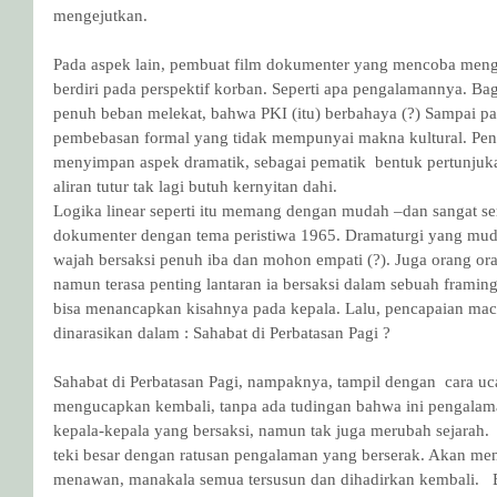
mengejutkan.
Pada aspek lain, pembuat film dokumenter yang mencoba mengan
berdiri pada perspektif korban. Seperti apa pengalamannya. Ba
penuh beban melekat, bahwa PKI (itu) berbahaya (?) Sampai p
pembebasan formal yang tidak mempunyai makna kultural. Pe
menyimpan aspek dramatik, sebagai pematik  bentuk pertunjukan
aliran tutur tak lagi butuh kernyitan dahi.
Logika linear seperti itu memang dengan mudah –dan sangat ser
dokumenter dengan tema peristiwa 1965. Dramaturgi yang muda
wajah bersaksi penuh iba dan mohon empati (?). Juga orang oran
namun terasa penting lantaran ia bersaksi dalam sebuah framin
bisa menancapkan kisahnya pada kepala. Lalu, pencapaian ma
dinarasikan dalam : Sahabat di Perbatasan Pagi ?
Sahabat di Perbatasan Pagi, nampaknya, tampil dengan  cara u
mengucapkan kembali, tanpa ada tudingan bahwa ini pengalaman
kepala-kepala yang bersaksi, namun tak juga merubah sejarah. 
teki besar dengan ratusan pengalaman yang berserak. Akan me
menawan, manakala semua tersusun dan dihadirkan kembali.   