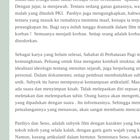
Dengan jujur, ia menjawab. Tentara sedang ganas ganasnya, wakt
malah yang dituduh PKI.  Pardiyo juga mengungkapkan, bahwa 
tentara yang masuk ke rumahnya meminta maaf, kenapa ia terp
penangkapan itu. Bagi saya inilah tangga dramatik dalam film in
korban !  Semuanya menjadi korban. Setiap orang adalah korb
disodorkan.
Sebagai karya yang belum selesai, Sahabat di Perbatasan Pagi
kemungkinan. Peluang untuk bisa mengatur kembali struktur, dr
idealisasi ideologis tentang otensitas sejarah, juga berpeluang 
personal. Dalam dokumenter, setiap pembuat membutuhkan sub
unik. Subyek itu harus mempunyai kemampuan artikulatif. Maaf
ada suara dan menyimpan kisah. Tidak melepaskan diri sepuas
meletakan dan melemparkan tafsir. Orang hanya akan mengerti
yang dipadukan dengan suara . Itu informasinya. Sehingga mem
petualangannya yang menawan, akan sangat membantu mencair
Pardiyo dan Seno, adalah subyek film dengan karakter yang ber
tokoh tokoh yang selalu kalah, dengan garis garis wajah yang k
Namun, kurang artikulatif dalam bertutur. Sementara Seno, seka