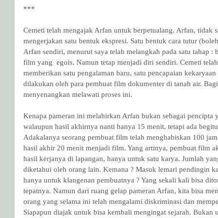
***
Cemeti telah mengajak Arfan untuk berpetualang. Arfan, tidak sa
mengerjakan satu bentuk ekspresi. Satu bentuk cara tutur (bole
Arfan sendiri, menurut saya telah melangkah pada satu tahap :
film yang  egois. Namun tetap menjadi diri sendiri. Cemeti te
memberikan satu pengalaman baru, satu pencapaian kekaryaa
dilakukan oleh para pembuat film dokumenter di tanah air. Bag
menyenangkan melawati proses ini.
Kenapa pameran ini melahirkan Arfan bukan sebagai pencipta ya
walaupun hasil akhirnya nanti hanya 15 menit, tetapi ada begit
Adakalanya seorang pembuat film telah menghabiskan 100 jam
hasil akhir 20 menit menjadi film. Yang artinya, pembuat film
hasil kerjanya di lapangan, hanya untuk satu karya. Jumlah yang
diketahui oleh orang lain. Kemana ? Masuk lemari pendingin ka
hanya untuk klangenan pembuatnya ? Yang sekali kali bisa dito
tepatnya. Namun dari ruang gelap pameran Arfan, kita bisa meni
orang yang selama ini telah mengalami diskriminasi dan mempe
Siapapun diajak untuk bisa kembali mengingat sejarah. Buk