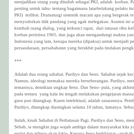
menjadikan orang yang dituduh sebagai PKI, adalah  korban. Pa
penting untuk tahu- tentang bagaimana latarbelakang pelaku itu
PKI)  terlibat. Dramaturgi sistemik macam apa yang bergerak revo
menyodorkan titik pandang yang agak melegakan. Asumsi ini a
kembali ruang dialog, yang terkunci rapat,  dari ratusan ribu k
korban peristiwa 1965, dan juga akan mengandungi makna yang 
Indonesia yang lain, kenapa mereka (dipaksa) untuk menjadi p
persaudaraan, persahabatan yang berakhir pada tindakan pengk
***
Adalah dua orang sahabat. Pardiyo dan Seno. Sahabat sejak keci
Namun, ideologi memaksa mereka berseberangan. Pardiyo, mem
temannya, demikian ungkap Seno. Dan Seno- pula, yang akhir
pada tentara  yang kala itu tengah melakukan pengejaran massa
guru pun ditangkap. Kaum intelektual, adalah sasarannya. Pemb
Pardiyo, ditangkap diasingkan selama 10 tahun, lamanya. Sebu
Itulah, kisah Sahabat di Perbatasan Pagi. Pardiyo dan Seno, menj
Sebab, ia mungkin juga wajah ambigu dalam masyarakat kita 
mulut dan telinga akan fakta. Kenapa Seno berkhianat –apakah