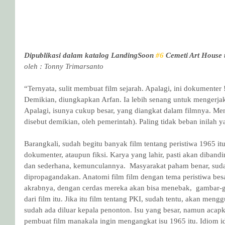
Dipublikasi dalam katalog LandingSoon 
#6
 Cemeti Art House
oleh : Tonny Trimarsanto
“Ternyata, sulit membuat film sejarah. Apalagi, ini dokumenter 
Demikian, diungkapkan Arfan. Ia lebih senang untuk mengerjak
Apalagi, isunya cukup besar, yang diangkat dalam filmnya. M
disebut demikian, oleh pemerintah). Paling tidak beban inilah y
Barangkali, sudah begitu banyak film tentang peristiwa 1965 itu
dokumenter, ataupun fiksi. Karya yang lahir, pasti akan diband
dan sederhana, kemunculannya.  Masyarakat paham benar, suda
dipropagandakan. Anatomi film film dengan tema peristiwa besar
akrabnya, dengan cerdas mereka akan bisa menebak,  gambar-
dari film itu. Jika itu film tentang PKI, sudah tentu, akan men
sudah ada diluar kepala penonton. Isu yang besar, namun acap
pembuat film manakala ingin mengangkat isu 1965 itu. Idiom id